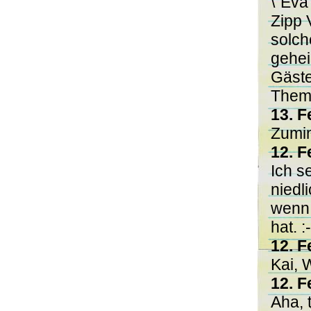
\"Eva
Zipp 
solch
geheir
Gäst
Thema
13. F
Zumin
12. F
Ich s
niedl
wenn 
hat. :
12. F
Kai, 
12. F
Aha, 