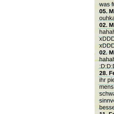
was f
05. M
ouhka
02. M
hahah
xDDDD
xDDD
02. M
hahah
:D:D:
28. F
ihr p
mensc
schwa
sinnv
besse