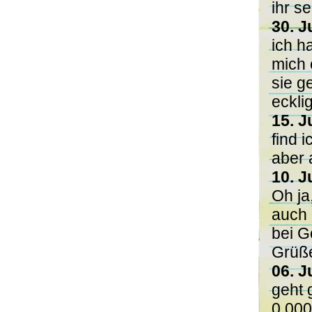
ihr s
30. J
ich h
mich 
sie g
ecklig
15. J
find 
aber 
10. J
Oh ja
auch 
bei G
Grüß
06. J
geht 
0,00