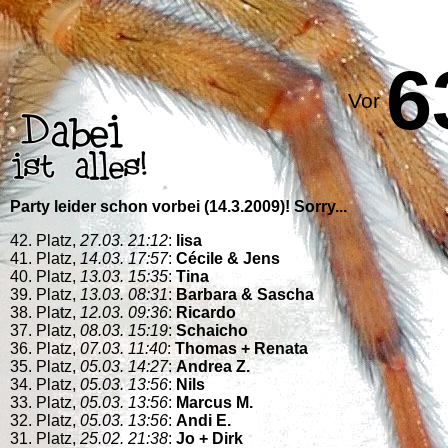
6
Vor
Party leider schon vorbei (14.3.2009)! Sorry...
42. Platz,
27.03. 21:12
:
lisa
41. Platz,
14.03. 17:57
:
Cécile & Jens
40. Platz,
13.03. 15:35
:
Tina
39. Platz,
13.03. 08:31
:
Barbara & Sascha
38. Platz,
12.03. 09:36
:
Ricardo
37. Platz,
08.03. 15:19
:
Schaicho
36. Platz,
07.03. 11:40
:
Thomas + Renata
35. Platz,
05.03. 14:27
:
Andrea Z.
34. Platz,
05.03. 13:56
:
Nils
33. Platz,
05.03. 13:56
:
Marcus M.
32. Platz,
05.03. 13:56
:
Andi E.
31. Platz,
25.02. 21:38
:
Jo + Dirk