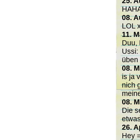
25. A
HAHA
08. A
LOL 
11. M
Duu, 
Ussi:
üben 
08. M
is ja
nich 
meine 
08. M
Die s
etwas
26. A
Hey =