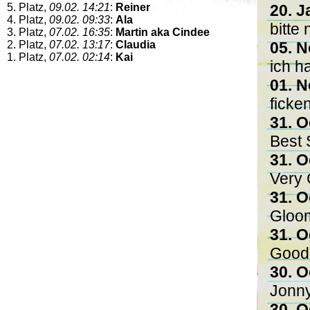
5. Platz,
09.02. 14:21
:
Reiner
20. J
4. Platz,
09.02. 09:33
:
Ala
bitte
3. Platz,
07.02. 16:35
:
Martin aka Cindee
2. Platz,
07.02. 13:17
:
Claudia
05. N
1. Platz,
07.02. 02:14
:
Kai
ich h
01. N
ficke
31. O
Best 
31. O
Very 
31. O
Gloom
31. O
Good c
30. O
Jonn
30. O