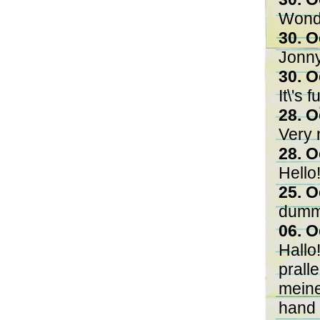
Wonde
30. O
Jonn
30. O
It\'s
28. O
Very n
28. O
Hello
25. O
dumme
06. O
Hallo!
prall
meine
hand 