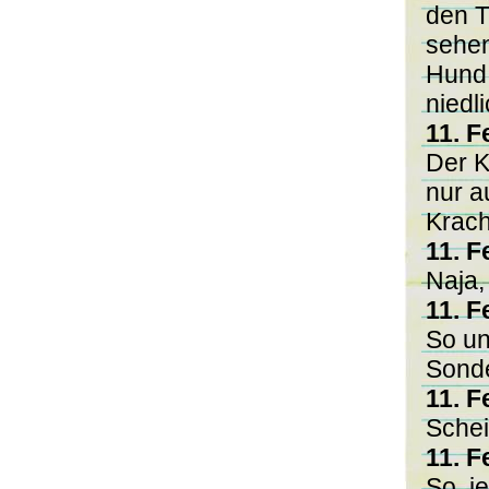
den T
sehen
Hund. 
niedl
11. F
Der K
nur a
Krach
11. F
Naja, 
11. F
So un`
Sond
11. F
Schei
11. F
So, j