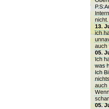
Oberf
P.S:A
Inter
nicht
13. J
ich h
unnav
auch 
05. J
Ich h
was h
Ich B
nicht
auch 
Wenn 
schar
05. J