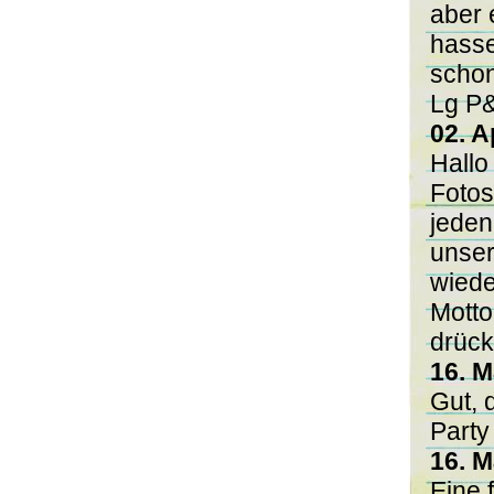
aber 
hasse
schon
Lg P
02. A
Hallo
Fotos 
jeden
unser
wiede
Motto
drück
16. M
Gut, 
Party 
16. M
Eine 