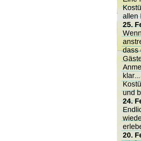
Kostü
allen
25. F
Wenn 
anstr
dass 
Gäste
Anmel
klar.
Kostü
und b
24. F
Endli
wiede
erleb
20. F