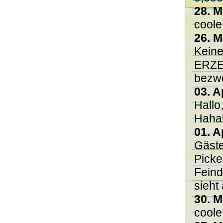
28. M
coole
26. M
Kein
ERZ
bezwe
03. A
Hallo
Haha
01. A
Gäste
Picke
Feind
sieht 
30. M
coole