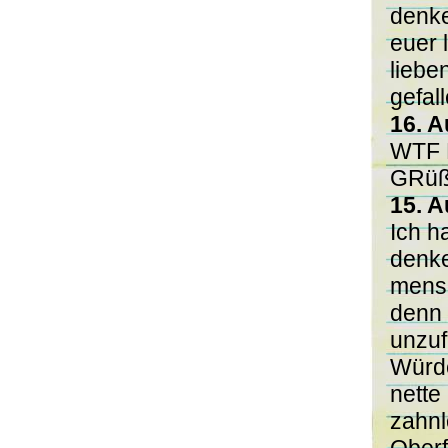
denke
euer l
liebe
gefal
16. A
WTF 
GRüß
15. A
Ich h
denke
mensc
denn 
unzuf
Würde
nette
zahnl