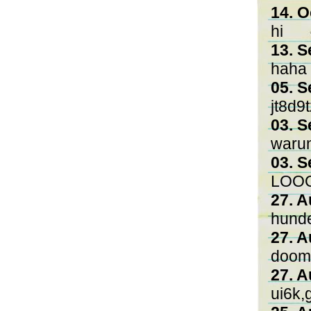
14. O
hi
13. S
haha 
05. S
jt8d9
03. S
warum
03. S
LOOO
27. A
hunde
27. A
doom
27. A
ui6k,