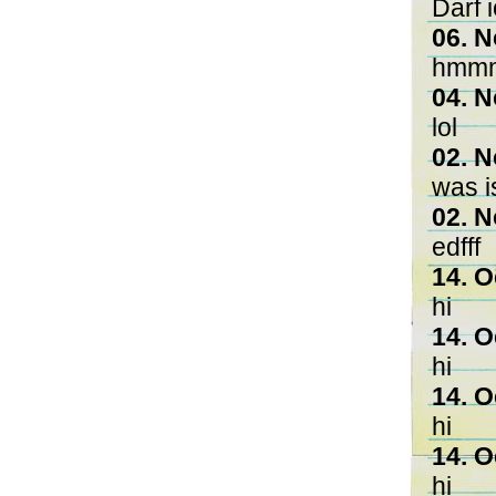
Darf 
06. N
hmm
04. N
lol
02. N
was i
02. N
edfff
14. O
hi
14. O
hi
14. O
hi
14. O
hi