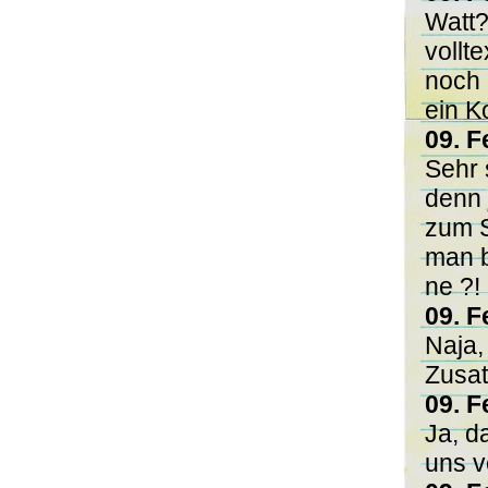
Watt?
vollt
noch 
ein K
09. F
Sehr 
denn 
zum S
man b
ne ?!
09. F
Naja,
Zusat
09. F
Ja, d
uns v