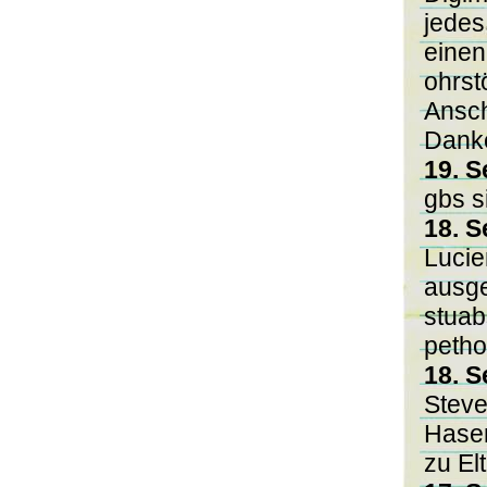
jedes
einen
ohrst
Ansch
Dank
19. S
gbs s
18. S
Lucie
ausge
stuab
pethof
18. S
Steve
Hasen
zu El