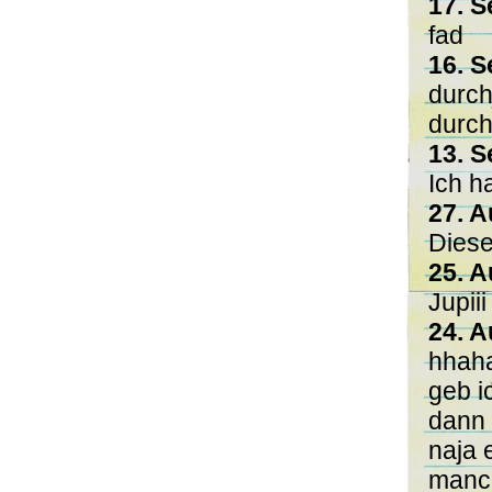
17. S
fad
16. S
durchf
durchf
13. S
Ich h
27. A
Diese
25. A
Jupiii
24. A
hhaha
geb i
dann 
naja e
manch