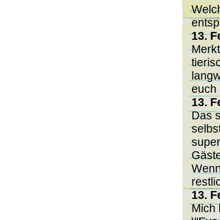
Welch
ents
13. F
Merkt
tieri
langw
euch 
13. F
Das s
selbs
super
Gäste
Wenn 
restl
13. F
Mich 