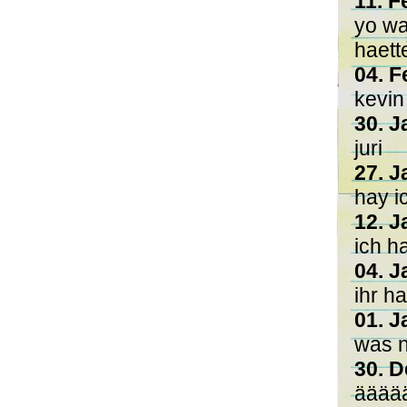
11. F
yo wa
haett
04. F
kevin
30. J
juri
27. J
hay i
12. J
ich h
04. J
ihr ha
01. J
was n
30. D
ääää