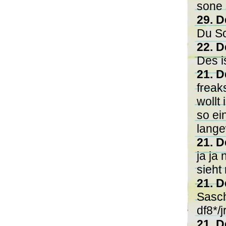
sone 
29. D
Du S
22. D
Des i
21. D
freak
wollt
so ei
lange
21. D
ja ja
sieht
21. D
Sasc
df8*/
21. D