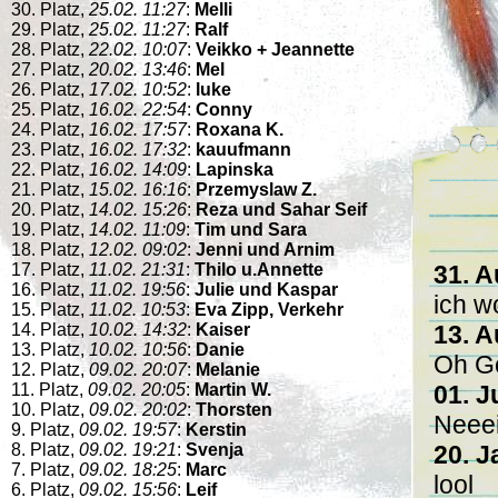
30. Platz,
25.02. 11:27
:
Melli
29. Platz,
25.02. 11:27
:
Ralf
28. Platz,
22.02. 10:07
:
Veikko + Jeannette
27. Platz,
20.02. 13:46
:
Mel
26. Platz,
17.02. 10:52
:
luke
25. Platz,
16.02. 22:54
:
Conny
24. Platz,
16.02. 17:57
:
Roxana K.
23. Platz,
16.02. 17:32
:
kauufmann
22. Platz,
16.02. 14:09
:
Lapinska
21. Platz,
15.02. 16:16
:
Przemyslaw Z.
20. Platz,
14.02. 15:26
:
Reza und Sahar Seif
19. Platz,
14.02. 11:09
:
Tim und Sara
18. Platz,
12.02. 09:02
:
Jenni und Arnim
17. Platz,
11.02. 21:31
:
Thilo u.Annette
31. A
16. Platz,
11.02. 19:56
:
Julie und Kaspar
ich wo
15. Platz,
11.02. 10:53
:
Eva Zipp, Verkehr
14. Platz,
10.02. 14:32
:
Kaiser
13. A
13. Platz,
10.02. 10:56
:
Danie
Oh Go
12. Platz,
09.02. 20:07
:
Melanie
11. Platz,
09.02. 20:05
:
Martin W.
01. J
10. Platz,
09.02. 20:02
:
Thorsten
Neeei
9. Platz,
09.02. 19:57
:
Kerstin
8. Platz,
09.02. 19:21
:
Svenja
20. J
7. Platz,
09.02. 18:25
:
Marc
lool
6. Platz,
09.02. 15:56
:
Leif