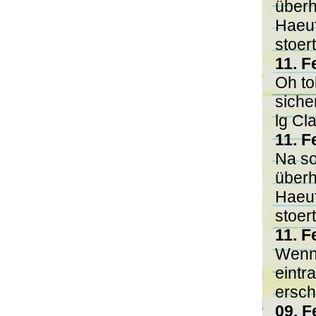
überh
Haeuf
stoer
11. F
Oh to
siche
lg Cl
11. F
Na so
überh
Haeuf
stoer
11. F
Wenn 
eintr
ersch
09. F