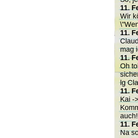
11. F
Wir k
\"Wen
11. F
Claud
mag i
11. F
Oh to
siche
lg Cl
11. F
Kai -
Komme
auch!
11. F
Na so