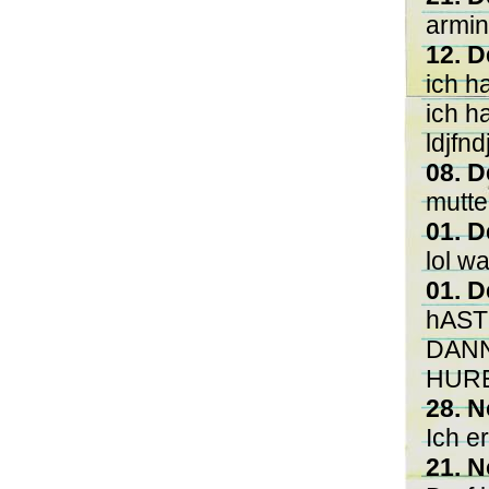
armin
12. D
ich h
ich h
ldjfnd
08. D
mutte
01. D
lol w
01. D
hAST
DANN
HUR
28. N
Ich e
21. N