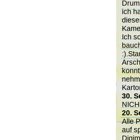
Drum
ich h
diese
Kameh
Ich s
bauch
:).St
Arsch
konnt
nehme
Karto
30. S
NICHT
20. S
Alle 
auf s
Digim