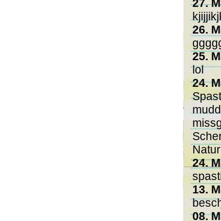
27. M
kjijjikj
26. M
gggg
25. M
lol
24. M
Spast
mudda
missg
Schen
Natur
24. M
spast
13. M
besch
08. M