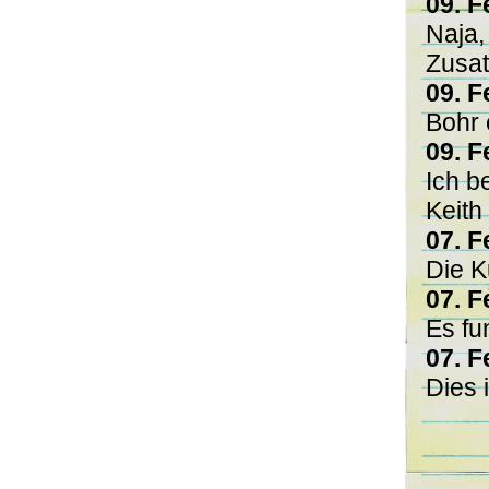
09. F
Naja,
Zusat
09. F
Bohr 
09. F
Ich b
Keith
07. F
Die Ku
07. F
Es fun
07. F
Dies 