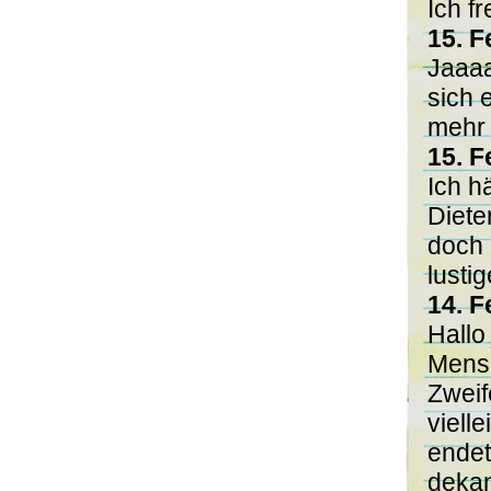
Ich f
15. F
Jaaaa
sich 
mehr
15. F
Ich h
Diete
doch 
lusti
14. F
Hallo
Mensc
Zweif
viell
endet
dekan