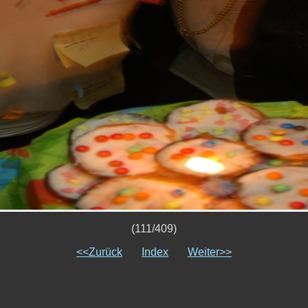
(111/409)
<<Zurück
Index
Weiter>>