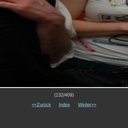
(132/409)
<<Zurück
Index
Weiter>>