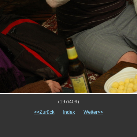
(197/409)
<<Zurück
Index
Weiter>>