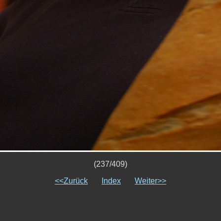
(237/409)
<<Zurück
Index
Weiter>>