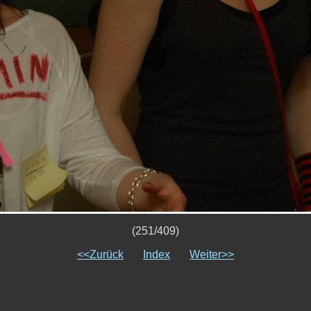
(251/409)
<<Zurück
Index
Weiter>>