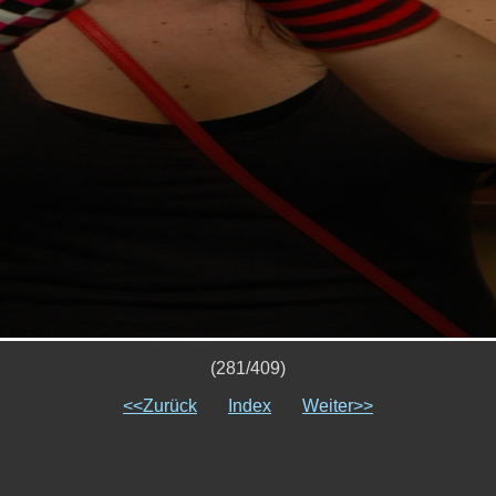
(281/409)
<<Zurück
Index
Weiter>>