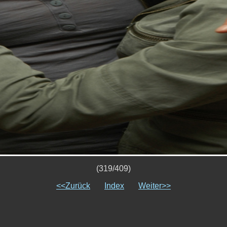
(319/409)
<<Zurück
Index
Weiter>>