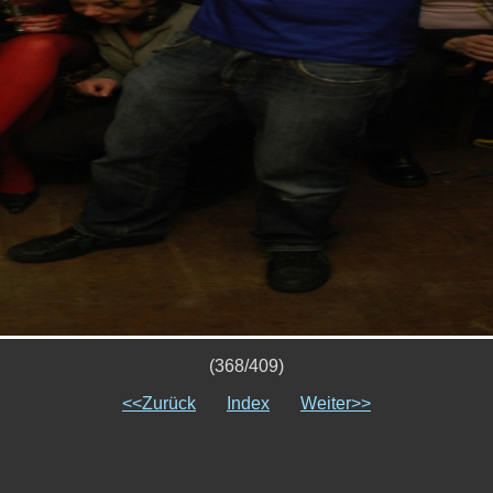
(368/409)
<<Zurück
Index
Weiter>>