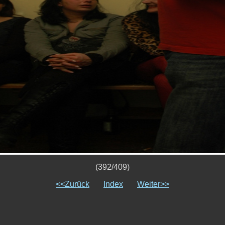
(392/409)
<<Zurück
Index
Weiter>>