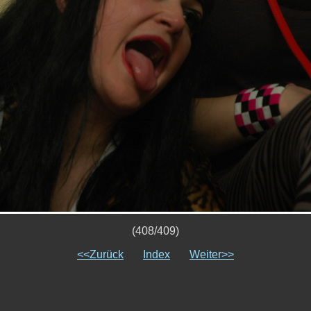
(408/409)
<<Zurück
Index
Weiter>>