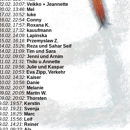
22.02. 10:07
:
Veikko + Jeannette
20.02. 13:46
:
Mel
17.02. 10:52
:
luke
16.02. 22:54
:
Conny
16.02. 17:57
:
Roxana K.
16.02. 17:32
:
kauufmann
16.02. 14:09
:
Lapinska
15.02. 16:16
:
Przemyslaw Z.
14.02. 15:26
:
Reza und Sahar Seif
14.02. 11:09
:
Tim und Sara
12.02. 09:02
:
Jenni und Arnim
11.02. 21:31
:
Thilo u.Annette
11.02. 19:56
:
Julie und Kaspar
11.02. 10:53
:
Eva Zipp, Verkehr
10.02. 14:32
:
Kaiser
10.02. 10:56
:
Danie
09.02. 20:07
:
Melanie
09.02. 20:05
:
Martin W.
09.02. 20:02
:
Thorsten
9.02. 19:57
:
Kerstin
9.02. 19:21
:
Svenja
9.02. 18:25
:
Marc
9.02. 15:56
:
Leif
9.02. 14:21
:
Reiner
9.02. 09:33
:
Ala