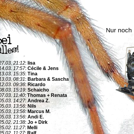
Nur noch
27.03. 21:12
:
lisa
14.03. 17:57
:
Cécile & Jens
13.03. 15:35
:
Tina
13.03. 08:31
:
Barbara & Sascha
12.03. 09:36
:
Ricardo
08.03. 15:19
:
Schaicho
07.03. 11:40
:
Thomas + Renata
05.03. 14:27
:
Andrea Z.
05.03. 13:56
:
Nils
05.03. 13:56
:
Marcus M.
05.03. 13:56
:
Andi E.
25.02. 21:38
:
Jo + Dirk
25.02. 11:27
:
Melli
25.02. 11:27
:
Ralf